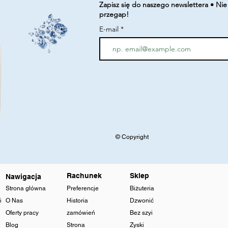
Zapisz się do naszego newslettera • Nie
przegap!
E-mail
© Copyright
Rachunek
Sklep
Nawigacja
Strona główna
Preferencje
Biżuteria
i
O Nas
Historia
Dzwonić
Oferty pracy
zamówień
Bez szyi
Blog
Strona
Zyski