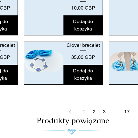
Podgląd
Podgląd
Cena
 GBP
10,00 GBP
j do
Dodaj do
yka
koszyka
racelet
Clover bracelet
Cena
 GBP
35,00 GBP
j do
Dodaj do
yka
koszyka
Podgląd
Podgląd
1
2
3
...
17
Produkty powiązane