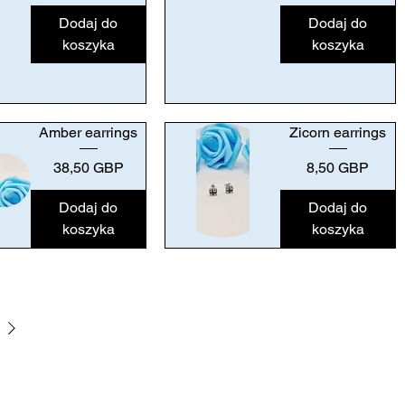
Podgląd
Dodaj do
Dodaj do
koszyka
koszyka
Amber earrings
Zicorn earrings
Cena
Cena
38,50 GBP
8,50 GBP
Dodaj do
Dodaj do
koszyka
koszyka
Podgląd