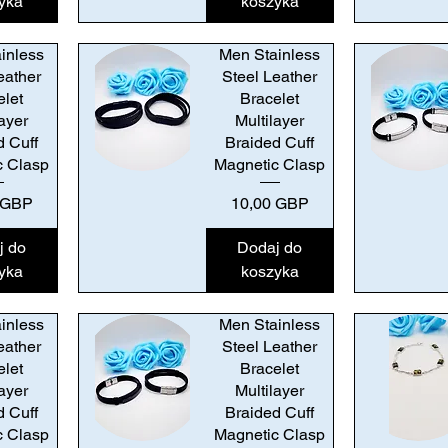
yka
koszyka
inless
Men Stainless
eather
Steel Leather
elet
Bracelet
layer
Multilayer
d Cuff
Braided Cuff
c Clasp
Magnetic Clasp
Podgląd
Podgląd
Cena
 GBP
10,00 GBP
j do
Dodaj do
yka
koszyka
inless
Men Stainless
eather
Steel Leather
elet
Bracelet
layer
Multilayer
d Cuff
Braided Cuff
c Clasp
Magnetic Clasp