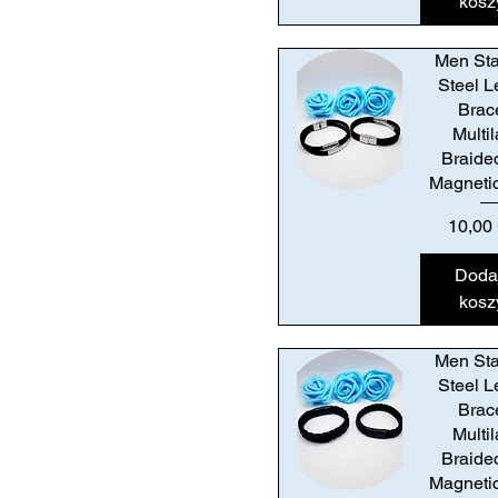
kosz
Men Sta
Steel L
Brac
Multi
Braide
Magneti
Podgląd
Cena
10,00
Doda
kosz
Men Sta
Steel L
Brac
Multi
Braide
Magneti