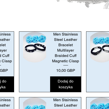
inless
Men Stainless
eather
Steel Leather
elet
Bracelet
layer
Multilayer
d Cuff
Braided Cuff
c Clasp
Magnetic Clasp
Podgląd
Podgląd
Cena
 GBP
10,00 GBP
j do
Dodaj do
yka
koszyka
inless
Men Stainless
eather
Steel Leather