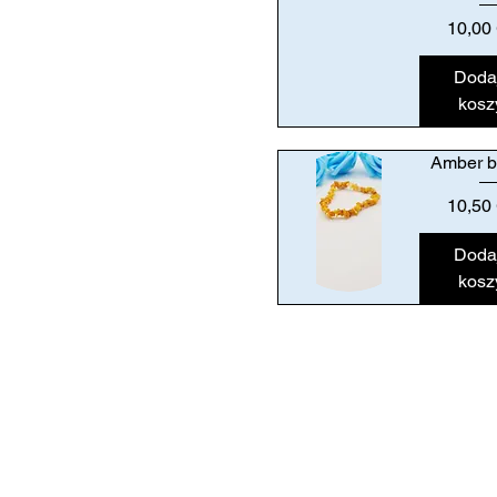
Podgląd
Cena
10,00
Doda
kosz
Amber b
Cena
10,50
Doda
kosz
Podgląd