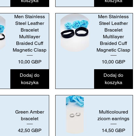
koszyka
koszyka
Men Stainless
Men Stainless
Steel Leather
Steel Leather
Bracelet
Bracelet
Multilayer
Multilayer
Braided Cuff
Braided Cuff
Magnetic Clasp
Magnetic Clasp
Podgląd
Cena
Cena
10,00 GBP
10,00 GBP
Dodaj do
Dodaj do
koszyka
koszyka
Green Amber
Multicoloured
bracelet
zicorn earrings
Cena
Cena
42,50 GBP
14,50 GBP