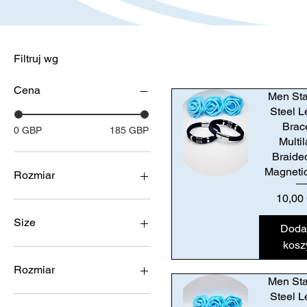
Filtruj wg
Cena
Men Sta
Steel L
Brac
0 GBP
185 GBP
Multi
Braide
Magneti
Rozmiar
Podgląd
Cena
10,00
Size
Doda
kosz
Rozmiar
Men Sta
Steel L
14