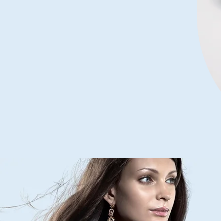
Men
Stainless
Steel
Leather
Bracelet
Multilayer
Braided
Cuff
Magnetic
Clasp