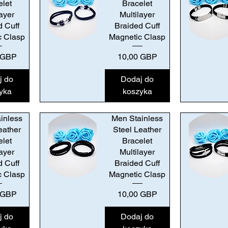
elet
Bracelet
layer
Multilayer
d Cuff
Braided Cuff
c Clasp
Magnetic Clasp
Podgląd
Podgląd
Cena
 GBP
10,00 GBP
j do
Dodaj do
yka
koszyka
inless
Men Stainless
eather
Steel Leather
elet
Bracelet
layer
Multilayer
d Cuff
Braided Cuff
c Clasp
Magnetic Clasp
Podgląd
Podgląd
Cena
 GBP
10,00 GBP
j do
Dodaj do