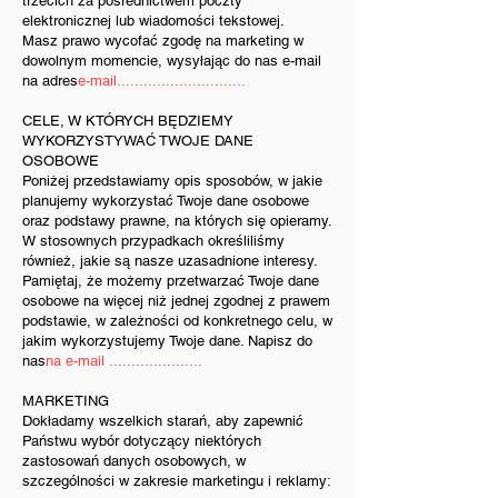
trzecich za pośrednictwem poczty
elektronicznej lub wiadomości tekstowej.
Masz prawo wycofać zgodę na marketing w
dowolnym momencie, wysyłając do nas e-mail
na adres
e-mail.............................
CELE, W KTÓRYCH BĘDZIEMY
WYKORZYSTYWAĆ TWOJE DANE
OSOBOWE
Poniżej przedstawiamy opis sposobów, w jakie
planujemy wykorzystać Twoje dane osobowe
oraz podstawy prawne, na których się opieramy.
W stosownych przypadkach określiliśmy
również, jakie są nasze uzasadnione interesy.
Pamiętaj, że możemy przetwarzać Twoje dane
osobowe na więcej niż jednej zgodnej z prawem
podstawie, w zależności od konkretnego celu, w
jakim wykorzystujemy Twoje dane. Napisz do
nas
na e-mail .....................
MARKETING
Dokładamy wszelkich starań, aby zapewnić
Państwu wybór dotyczący niektórych
zastosowań danych osobowych, w
szczególności w zakresie marketingu i reklamy: