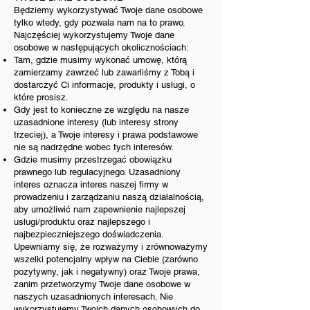
Będziemy wykorzystywać Twoje dane osobowe
tylko wtedy, gdy pozwala nam na to prawo.
Najczęściej wykorzystujemy Twoje dane
osobowe w następujących okolicznościach:
Tam, gdzie musimy wykonać umowę, którą
zamierzamy zawrzeć lub zawarliśmy z Tobą i
dostarczyć Ci informacje, produkty i usługi, o
które prosisz.
Gdy jest to konieczne ze względu na nasze
uzasadnione interesy (lub interesy strony
trzeciej), a Twoje interesy i prawa podstawowe
nie są nadrzędne wobec tych interesów.
Gdzie musimy przestrzegać obowiązku
prawnego lub regulacyjnego. Uzasadniony
interes oznacza interes naszej firmy w
prowadzeniu i zarządzaniu naszą działalnością,
aby umożliwić nam zapewnienie najlepszej
usługi/produktu oraz najlepszego i
najbezpieczniejszego doświadczenia.
Upewniamy się, że rozważymy i zrównoważymy
wszelki potencjalny wpływ na Ciebie (zarówno
pozytywny, jak i negatywny) oraz Twoje prawa,
zanim przetworzymy Twoje dane osobowe w
naszych uzasadnionych interesach. Nie
wykorzystujemy Twoich danych osobowych do