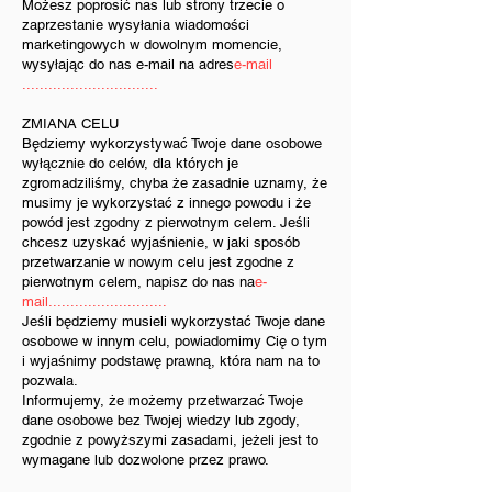
Możesz poprosić nas lub strony trzecie o
zaprzestanie wysyłania wiadomości
marketingowych w dowolnym momencie,
wysyłając do nas e-mail na adres
e-mail
...............................
ZMIANA CELU
Będziemy wykorzystywać Twoje dane osobowe
wyłącznie do celów, dla których je
zgromadziliśmy, chyba że zasadnie uznamy, że
musimy je wykorzystać z innego powodu i że
powód jest zgodny z pierwotnym celem. Jeśli
chcesz uzyskać wyjaśnienie, w jaki sposób
przetwarzanie w nowym celu jest zgodne z
pierwotnym celem, napisz do nas na
e-
mail...........................
Jeśli będziemy musieli wykorzystać Twoje dane
osobowe w innym celu, powiadomimy Cię o tym
i wyjaśnimy podstawę prawną, która nam na to
pozwala.
Informujemy, że możemy przetwarzać Twoje
dane osobowe bez Twojej wiedzy lub zgody,
zgodnie z powyższymi zasadami, jeżeli jest to
wymagane lub dozwolone przez prawo.