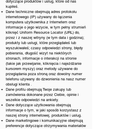
dotyczące produktów i usług, które od nas
kupiłeś.
Dane techniczne obejmują adres protokołu
internetowego (IP) używany do łączenia
komputera użytkownika z Internetem oraz
informacje o jego wizycie, w tym pełny strumień
kliknięć Uniform Resource Locator (URL) do,
przez i z naszej witryny (w tym data i godzina);
produkty lub usługi, które przeglądałeś lub
wyszukiwałeś; czasy odpowiedzi strony, błędy
pobierania, długość wizyt na niektórych
stronach, informacje o interakcji na stronie
(takie jak przewijanie, kliknięcia i najeżdżanie
kursorem myszy) oraz metody używane do
przeglądania poza stroną oraz dowolny numer
telefonu używany do dzwonienia na nasz numer
obsługi klienta .
Dane profilu obejmują Twoje zakupy lub
zamówienia dokonane przez Ciebie, opinie i
wszelkie odpowiedzi na ankiety.
Dane dotyczące użytkowania obejmują
informacje o tym, w jaki sposób korzystasz z
naszej strony internetowej, produktów i usług.
Dane marketingowe i komunikacyjne obejmują
preferencje dotyczące otrzymywania materiałów