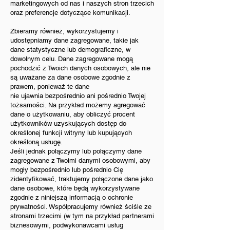
marketingowych od nas i naszych stron trzecich
oraz preferencje dotyczące komunikacji.
Zbieramy również, wykorzystujemy i
udostępniamy dane zagregowane, takie jak
dane statystyczne lub demograficzne, w
dowolnym celu. Dane zagregowane mogą
pochodzić z Twoich danych osobowych, ale nie
są uważane za dane osobowe zgodnie z
prawem, ponieważ te dane
nie ujawnia bezpośrednio ani pośrednio Twojej
tożsamości. Na przykład możemy agregować
dane o użytkowaniu, aby obliczyć procent
użytkowników uzyskujących dostęp do
określonej funkcji witryny lub kupujących
określoną usługę.
Jeśli jednak połączymy lub połączymy dane
zagregowane z Twoimi danymi osobowymi, aby
mogły bezpośrednio lub pośrednio Cię
zidentyfikować, traktujemy połączone dane jako
dane osobowe, które będą wykorzystywane
zgodnie z niniejszą informacją o ochronie
prywatności. Współpracujemy również ściśle ze
stronami trzecimi (w tym na przykład partnerami
biznesowymi, podwykonawcami usług