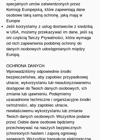
specjalnych umów zatwierdzonych przez
Komisję Europejską, które zapewniają dane
osobowe taką samą ochronę, jaką mają w
Europie
Jeśli korzystamy z usług dostawców z siedzibą
w USA, możemy przekazywać im dane, jeśli są
oni częścią Tarczy Prywatności, która wymaga
od nich zapewnienia podobnej ochrony do
danych osobowych udostępnianych między
Europą.
OCHRONA DANYCH
Wprowadziliśmy odpowiednie środki
bezpieczeństwa, aby zapobiec przypadkowej
utracie, wykorzystaniu lub nieautoryzowanemu
dostępowi do Twoich danych osobowych, ich
zmianie lub ujawnieniu. Podejmiemy
uzasadnione techniczne i organizacyjne środki
ostrożności, aby zapobiec utracie,
niewłaściwemu wykorzystaniu lub zmianie
Twoich danych osobowych. Wszystkie podane
przez Ciebie dane osobowe będziemy
przechowywać na naszych bezpiecznych
(chronionych hasłem i zaporą ogniową)
serwerach. Wszystkie transakcje elektroniczne,