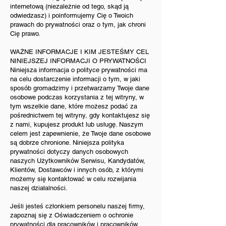
internetową (niezależnie od tego, skąd ją
odwiedzasz) i poinformujemy Cię o Twoich
prawach do prywatności oraz o tym, jak chroni
Cię prawo.
WAŻNE INFORMACJE I KIM JESTEŚMY CEL
NINIEJSZEJ INFORMACJI O PRYWATNOŚCI
Niniejsza informacja o polityce prywatności ma
na celu dostarczenie informacji o tym, w jaki
sposób gromadzimy i przetwarzamy Twoje dane
osobowe podczas korzystania z tej witryny, w
tym wszelkie dane, które możesz podać za
pośrednictwem tej witryny, gdy kontaktujesz się
z nami, kupujesz produkt lub usługę. Naszym
celem jest zapewnienie, że Twoje dane osobowe
są dobrze chronione. Niniejsza polityka
prywatności dotyczy danych osobowych
naszych Użytkowników Serwisu, Kandydatów,
Klientów, Dostawców i innych osób, z którymi
możemy się kontaktować w celu rozwijania
naszej działalności.
Jeśli jesteś członkiem personelu naszej firmy,
zapoznaj się z Oświadczeniem o ochronie
prywatności dla pracowników i pracowników,