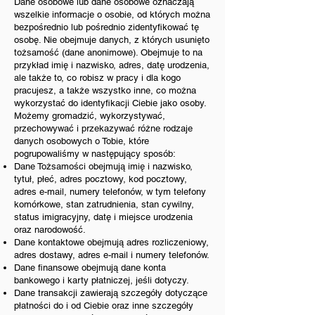
Dane osobowe lub dane osobowe oznaczają
wszelkie informacje o osobie, od których można
bezpośrednio lub pośrednio zidentyfikować tę
osobę. Nie obejmuje danych, z których usunięto
tożsamość (dane anonimowe). Obejmuje to na
przykład imię i nazwisko, adres, datę urodzenia,
ale także to, co robisz w pracy i dla kogo
pracujesz, a także wszystko inne, co można
wykorzystać do identyfikacji Ciebie jako osoby.
Możemy gromadzić, wykorzystywać,
przechowywać i przekazywać różne rodzaje
danych osobowych o Tobie, które
pogrupowaliśmy w następujący sposób:
Dane Tożsamości obejmują imię i nazwisko,
tytuł, płeć, adres pocztowy, kod pocztowy,
adres e-mail, numery telefonów, w tym telefony
komórkowe, stan zatrudnienia, stan cywilny,
status imigracyjny, datę i miejsce urodzenia
oraz narodowość.
Dane kontaktowe obejmują adres rozliczeniowy,
adres dostawy, adres e-mail i numery telefonów.
Dane finansowe obejmują dane konta
bankowego i karty płatniczej, jeśli dotyczy.
Dane transakcji zawierają szczegóły dotyczące
płatności do i od Ciebie oraz inne szczegóły