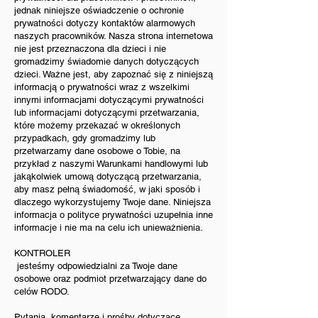
jednak niniejsze oświadczenie o ochronie
prywatności dotyczy kontaktów alarmowych
naszych pracowników. Nasza strona internetowa
nie jest przeznaczona dla dzieci i nie
gromadzimy świadomie danych dotyczących
dzieci. Ważne jest, aby zapoznać się z niniejszą
informacją o prywatności wraz z wszelkimi
innymi informacjami dotyczącymi prywatności
lub informacjami dotyczącymi przetwarzania,
które możemy przekazać w określonych
przypadkach, gdy gromadzimy lub
przetwarzamy dane osobowe o Tobie, na
przykład z naszymi Warunkami handlowymi lub
jakąkolwiek umową dotyczącą przetwarzania,
aby masz pełną świadomość, w jaki sposób i
dlaczego wykorzystujemy Twoje dane. Niniejsza
informacja o polityce prywatności uzupełnia inne
informacje i nie ma na celu ich unieważnienia.
KONTROLER
jesteśmy odpowiedzialni za Twoje dane
osobowe oraz podmiot przetwarzający dane do
celów RODO.
Pytania, komentarze i prośby dotyczące