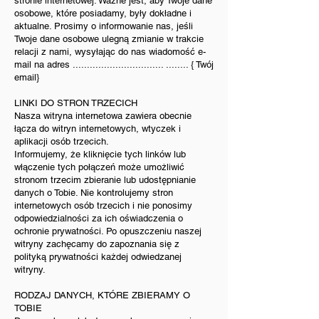
stronie internetowej. Ważne jest, aby Twoje dane
osobowe, które posiadamy, były dokładne i
aktualne. Prosimy o informowanie nas, jeśli
Twoje dane osobowe ulegną zmianie w trakcie
relacji z nami, wysyłając do nas wiadomość e-
mail na adres ................................ ........ { Twój
email}
LINKI DO STRON TRZECICH
Nasza witryna internetowa zawiera obecnie
łącza do witryn internetowych, wtyczek i
aplikacji osób trzecich.
Informujemy, że kliknięcie tych linków lub
włączenie tych połączeń może umożliwić
stronom trzecim zbieranie lub udostępnianie
danych o Tobie. Nie kontrolujemy stron
internetowych osób trzecich i nie ponosimy
odpowiedzialności za ich oświadczenia o
ochronie prywatności. Po opuszczeniu naszej
witryny zachęcamy do zapoznania się z
polityką prywatności każdej odwiedzanej
witryny.
RODZAJ DANYCH, KTÓRE ZBIERAMY O
TOBIE