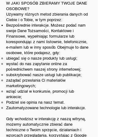
W JAKI SPOSÓB ZBIERAMY TWOJE DANE
OSOBOWE?
Używamy różnych metod zbierania danych od
Ciebie i o Tobie, w tym poprzez:
Bezpośrednie interakcje. Możesz podać nam
swoje Dane Tożsamości, Kontaktowe i
Finansowe, wypełniając formularze lub
korespondując z nami listownie, telefonicznie,
e-mailem lub w inny sposób. Obejmuje to dane
osobowe, które podajesz, gdy:
ubiegać się o nasze produkty lub usługi;
wysłać do nas zapytanie online za
pośrednictwem naszej strony internetowej;
subskrybować nasze usługi lub publikacje;
zażądać przesłania Ci materiałów
marketingowych;
wziąć udział w konkursie, promocji lub
ankiecie;
Podziel sie opinia na nasz temat.
Zautomatyzowane technologie lub interakcje.
Gdy wchodzisz w interakcję z naszą witryną,
możemy automatycznie zbierać dane
techniczne o Twoim sprzęcie, działaniach i
wzorcach przeglądania, korzystając z Google