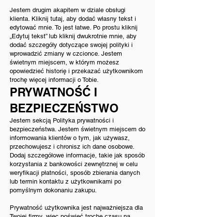
Jestem drugim akapitem w dziale obsługi
klienta. Kliknij tutaj, aby dodać własny tekst i
edytować mnie. To jest łatwe. Po prostu kliknij
„Edytuj tekst” lub kliknij dwukrotnie mnie, aby
dodać szczegóły dotyczące swojej polityki i
wprowadzić zmiany w czcionce. Jestem
świetnym miejscem, w którym możesz
opowiedzieć historię i przekazać użytkownikom
trochę więcej informacji o Tobie.
PRYWATNOŚĆ I
BEZPIECZEŃSTWO
Jestem sekcją Polityka prywatności i
bezpieczeństwa. Jestem świetnym miejscem do
informowania klientów o tym, jak używasz,
przechowujesz i chronisz ich dane osobowe.
Dodaj szczegółowe informacje, takie jak sposób
korzystania z bankowości zewnętrznej w celu
weryfikacji płatności, sposób zbierania danych
lub termin kontaktu z użytkownikami po
pomyślnym dokonaniu zakupu.
Prywatność użytkownika jest najważniejsza dla
Twojej firmy, więc poświęć trochę czasu na