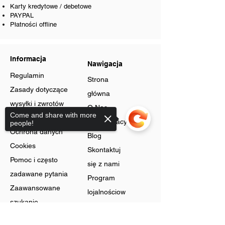
Karty kredytowe / debetowe
PAYPAL
Płatności offline
Informacja
Nawigacja
Regulamin
Strona
Zasady dotyczące
główna
wysyłki i zwrotów
O Nas
Come and share with more
Zasady sklepu
Oferty pracy
people!
Ochrona danych
Blog
Cookies
Skontaktuj
Pomoc i często
się z nami
zadawane pytania
Program
Zaawansowane
lojalnościow
szukanie
y
Karty podarunkowe
Sorry, the checkout page does not