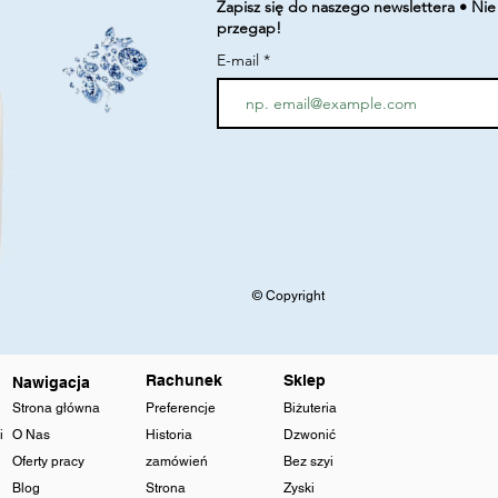
Zapisz się do naszego newslettera • Nie
przegap!
E-mail
© Copyright
Rachunek
Sklep
Nawigacja
Strona główna
Preferencje
Biżuteria
i
O Nas
Historia
Dzwonić
Oferty pracy
zamówień
Bez szyi
Blog
Strona
Zyski