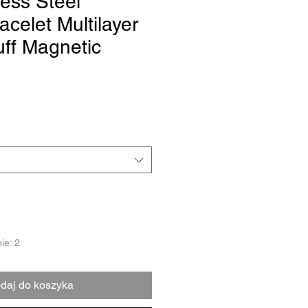
ess Steel
acelet Multilayer
ff Magnetic
ie: 2
daj do koszyka