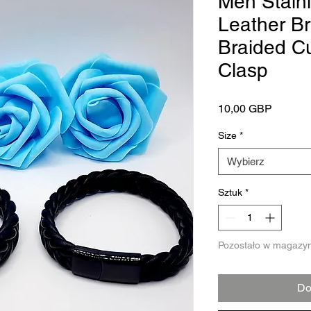
Men Stainl
Leather Br
Braided Cu
Clasp
Cena
10,00 GBP
Size
*
Wybierz
Sztuk
*
Pozostało w magazyn
Do