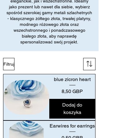
eleganckie, jak i wszechstronne. Idealny
jako prezent lub nawet dla siebie, wybierz
spośród szerokiej gamy metali szlachetnych
- klasycznego żółtego złota, trwałej platyny,
modnego różowego złota oraz
wszechstronnego i ponadczasowego
białego złota, aby naprawdę
spersonalizować swój projekt.
Filtruj
blue zicron heart
Cena
8,50 GBP
Dodaj do
koszyka
Earwires for earrings
Cena
0,50 GBP