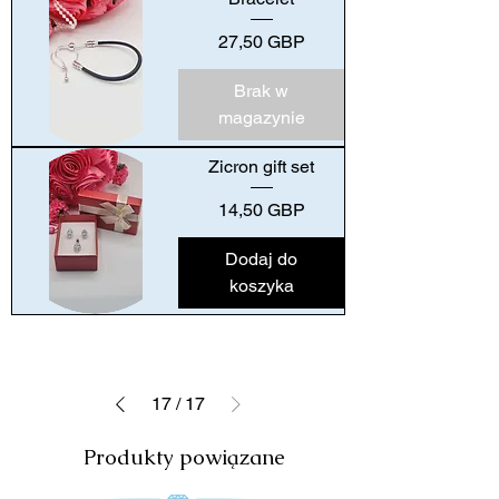
Cena
27,50 GBP
Brak w
magazynie
Zicron gift set
Cena
14,50 GBP
Dodaj do
koszyka
17
/
17
Produkty powiązane