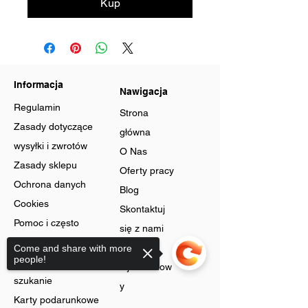
Kup
Informacja
Nawigacja
Regulamin
Strona
Zasady dotyczące
główna
wysyłki i zwrotów
O Nas
Zasady sklepu
Oferty pracy
Ochrona danych
Blog
Cookies
Skontaktuj
Pomoc i często
się z nami
zadawane pytania
Program
Come and share with more
people!
Zaawansowane
lojalnościow
szukanie
y
Karty podarunkowe