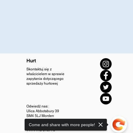
Hurt
Skontaktuj się z
właścicielem w sprawie
zapytania dotyczącego
sprzedaży hurtowej
Odwiedź nas:
Ulica Abbotsbury 39
SM4 5LJ Morden
Come and share with more people!
info@diamondjewellery.store
+44 7448 318775