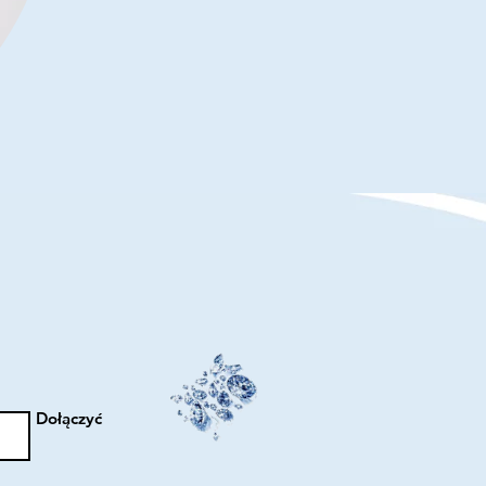
Men
Stain
Steel
Leath
Brace
Multil
Braid
Cuff
Magn
Clasp
Dołączyć