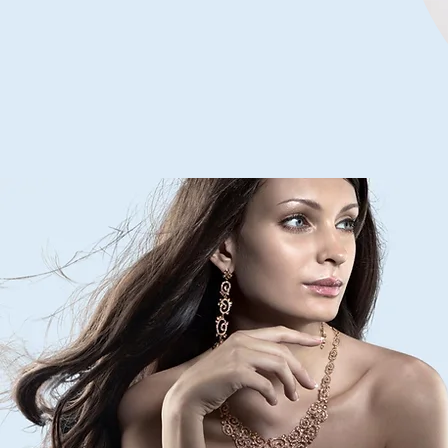
Men
Stainless
Steel
Leather
Bracelet
Multilayer
Braided
Cuff
Magnetic
Clasp