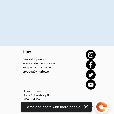
Hurt
Skontaktuj się z
właścicielem w sprawie
zapytania dotyczącego
sprzedaży hurtowej
Odwiedź nas:
Ulica Abbotsbury 39
SM4 5LJ Morden
Come and share with more people!
info@diamondjewellery.store
+44 7448 318775