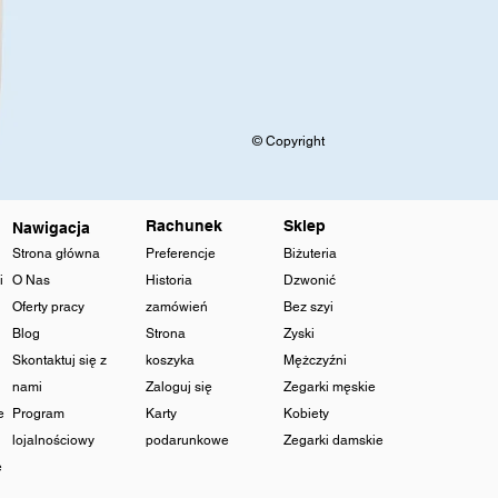
© Copyright
Rachunek
Sklep
Nawigacja
Strona główna
Preferencje
Biżuteria
i
O Nas
Historia
Dzwonić
Oferty pracy
zamówień
Bez szyi
Blog
Strona
Zyski
Skontaktuj się z
koszyka
Mężczyźni
nami
Zaloguj się
Zegarki męskie
e
Program
Karty
Kobiety
lojalnościowy
podarunkowe
Zegarki damskie
e