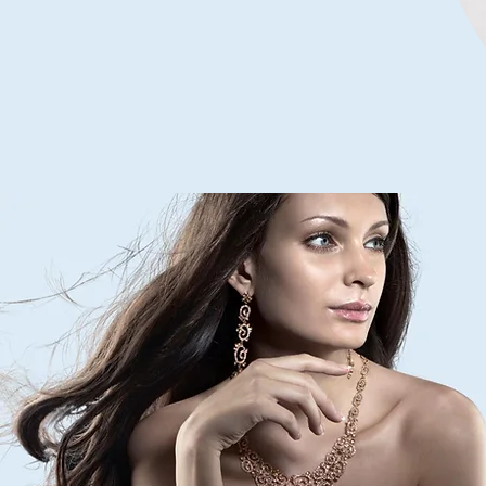
Men
Stainless
Steel
Leather
Bracelet
Multilayer
Braided
Cuff
Magnetic
Clasp