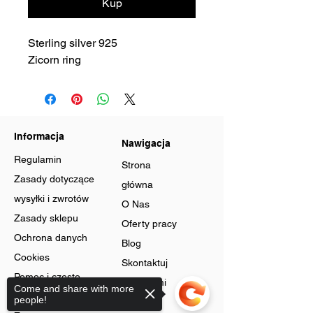
Kup
Sterling silver 925
Zicorn ring
Informacja
Nawigacja
Regulamin
Strona
Zasady dotyczące
główna
wysyłki i zwrotów
O Nas
Zasady sklepu
Oferty pracy
Ochrona danych
Blog
Cookies
Skontaktuj
Pomoc i często
się z nami
Come and share with more
zadawane pytania
people!
Program