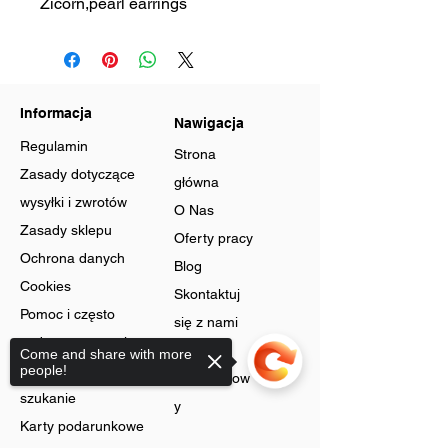
Zicorn,pearl earrings
Informacja
Nawigacja
Regulamin
Strona
Zasady dotyczące
główna
wysyłki i zwrotów
O Nas
Zasady sklepu
Oferty pracy
Ochrona danych
Blog
Cookies
Skontaktuj
Pomoc i często
się z nami
zadawane pytania
Program
Come and share with more
Zaawansowane
people!
lojalnościow
szukanie
y
Karty podarunkowe