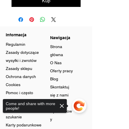
Kup
Informacja
Nawigacja
Regulamin
Strona
Zasady dotyczące
główna
wysyłki i zwrotów
O Nas
Zasady sklepu
Oferty pracy
Ochrona danych
Blog
Cookies
Skontaktuj
Pomoc i często
się z nami
zadawane pytania
Program
Come and share with more
people!
Zaawansowane
lojalnościow
szukanie
y
Karty podarunkowe