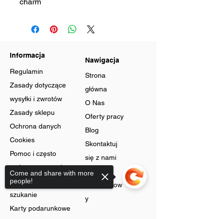
charm
Informacja
Nawigacja
Regulamin
Strona
Zasady dotyczące
główna
wysyłki i zwrotów
O Nas
Zasady sklepu
Oferty pracy
Ochrona danych
Blog
Cookies
Skontaktuj
Pomoc i często
się z nami
zadawane pytania
Program
Come and share with more
Zaawansowane
people!
lojalnościow
szukanie
y
Karty podarunkowe