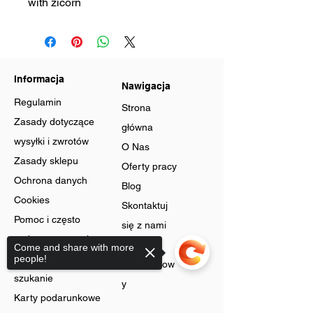
with zicorn
Informacja
Nawigacja
Regulamin
Strona
Zasady dotyczące
główna
wysyłki i zwrotów
O Nas
Zasady sklepu
Oferty pracy
Ochrona danych
Blog
Cookies
Skontaktuj
Pomoc i często
się z nami
zadawane pytania
Program
Come and share with more
Zaawansowane
people!
lojalnościow
szukanie
y
Karty podarunkowe