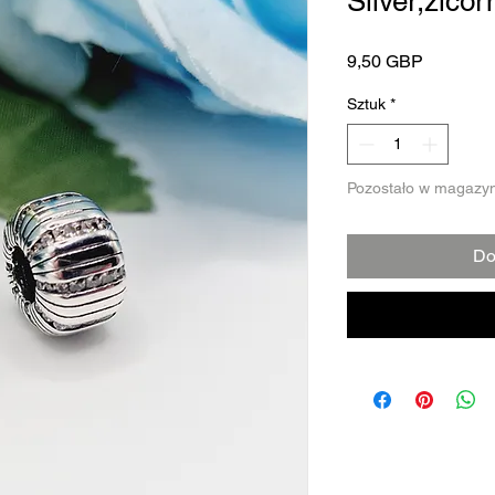
Silver,zico
Cena
9,50 GBP
Sztuk
*
Pozostało w magazyn
Do