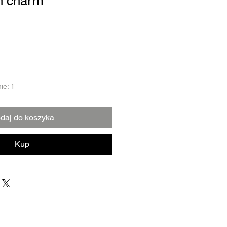
rn charm
ie: 1
daj do koszyka
Kup