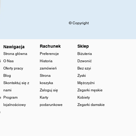
© Copyright
Rachunek
Sklep
Nawigacja
Strona główna
Preferencje
Biżuteria
i
O Nas
Historia
Dzwonić
Oferty pracy
zamówień
Bez szyi
Blog
Strona
Zyski
Skontaktuj się z
koszyka
Mężczyźni
nami
Zaloguj się
Zegarki męskie
e
Program
Karty
Kobiety
lojalnościowy
podarunkowe
Zegarki damskie
e