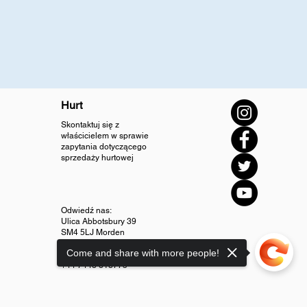
Hurt
Skontaktuj się z
właścicielem w sprawie
zapytania dotyczącego
sprzedaży hurtowej
Odwiedź nas:
Ulica Abbotsbury 39
SM4 5LJ Morden
Come and share with more people!
info@diamondjewellery.store
+44 7448 318775