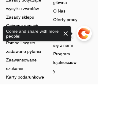
Zasady dotyczące
główna
wysyłki i zwrotów
O Nas
Zasady sklepu
Oferty pracy
Ochrona danych
Blog
Come and share with more
Cookies
people!
Skontaktuj
Pomoc i często
się z nami
zadawane pytania
Program
Zaawansowane
lojalnościow
szukanie
y
Karty podarunkowe
Sklep
Sorry, the checkout page does not
support sharing
Biżuteria
Rachunek
Dzwonić
Preferencje
Bez szyi
Historia
Zyski
zamówień