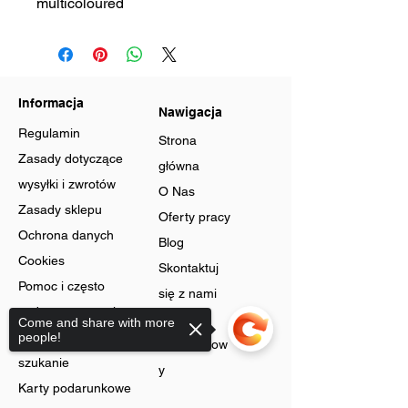
multicoloured
Informacja
Nawigacja
Regulamin
Strona
Zasady dotyczące
główna
wysyłki i zwrotów
O Nas
Zasady sklepu
Oferty pracy
Ochrona danych
Blog
Cookies
Skontaktuj
Pomoc i często
się z nami
zadawane pytania
Program
Come and share with more
Zaawansowane
people!
lojalnościow
szukanie
y
Karty podarunkowe