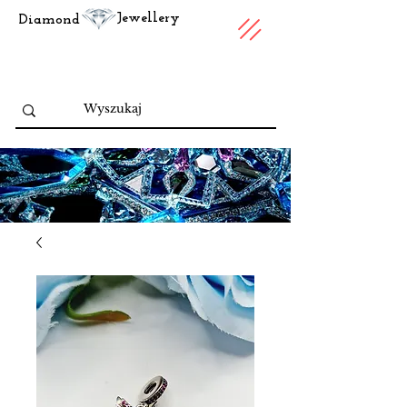
Jewellery
Diamond