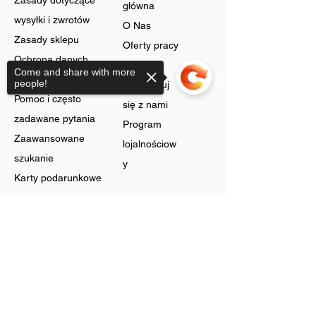
Zasady dotyczące
główna
wysyłki i zwrotów
O Nas
Zasady sklepu
Oferty pracy
Ochrona danych
Blog
Come and share with more
Cookies
people!
Skontaktuj
Pomoc i często
się z nami
zadawane pytania
Program
Zaawansowane
lojalnościow
szukanie
y
Karty podarunkowe
Sklep
Sorry, the checkout page does not
support sharing
Biżuteria
Rachunek
Dzwonić
Preferencje
Bez szyi
Historia
Zyski
zamówień