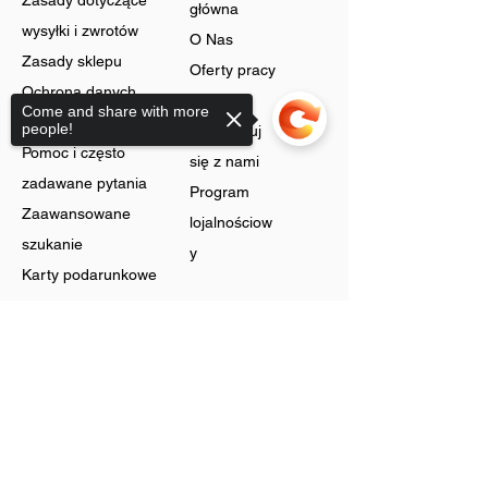
Zasady dotyczące
główna
wysyłki i zwrotów
O Nas
Zasady sklepu
Oferty pracy
Ochrona danych
Blog
Come and share with more
Cookies
people!
Skontaktuj
Pomoc i często
się z nami
zadawane pytania
Program
Zaawansowane
lojalnościow
szukanie
y
Karty podarunkowe
Sklep
Sorry, the checkout page does not
support sharing
Biżuteria
Rachunek
Dzwonić
Preferencje
Bez szyi
Historia
Zyski
zamówień