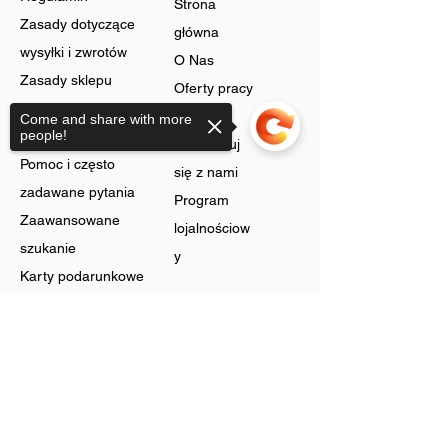
Strona
Zasady dotyczące
główna
wysyłki i zwrotów
O Nas
Zasady sklepu
Oferty pracy
Ochrona danych
Blog
Come and share with more
people!
Cookies
Skontaktuj
Pomoc i często
się z nami
zadawane pytania
Program
Zaawansowane
lojalnościow
szukanie
y
Karty podarunkowe
Sklep
Sorry, the checkout page does not
support sharing
Biżuteria
Rachunek
Dzwonić
Preferencje
Bez szyi
Historia