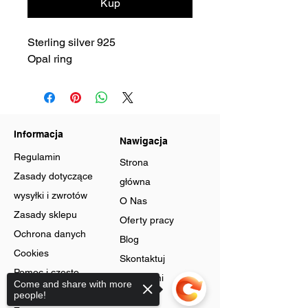
Kup
Sterling silver 925
Opal ring
Informacja
Nawigacja
Regulamin
Strona
Zasady dotyczące
główna
wysyłki i zwrotów
O Nas
Zasady sklepu
Oferty pracy
Ochrona danych
Blog
Cookies
Skontaktuj
Pomoc i często
się z nami
Come and share with more
zadawane pytania
people!
Program