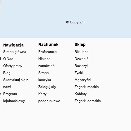
© Copyright
Rachunek
Sklep
Nawigacja
Strona główna
Preferencje
Biżuteria
i
O Nas
Historia
Dzwonić
Oferty pracy
zamówień
Bez szyi
Blog
Strona
Zyski
Skontaktuj się z
koszyka
Mężczyźni
nami
Zaloguj się
Zegarki męskie
e
Program
Karty
Kobiety
lojalnościowy
podarunkowe
Zegarki damskie
e