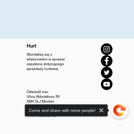
Hurt
Skontaktuj się z
właścicielem w sprawie
zapytania dotyczącego
sprzedaży hurtowej
Odwiedź nas:
Ulica Abbotsbury 39
SM4 5LJ Morden
Come and share with more people!
info@diamondjewellery.store
+44 7448 318775