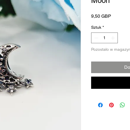
Moon
Cena
9,50 GBP
Sztuk
*
Pozostało w magazyn
Do