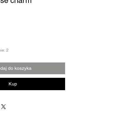
use charm
ie: 2
daj do koszyka
Kup