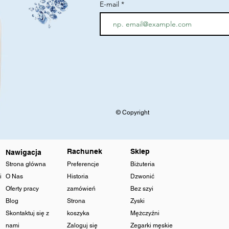
E-mail
© Copyright
Rachunek
Sklep
Nawigacja
Strona główna
Preferencje
Biżuteria
i
O Nas
Historia
Dzwonić
Oferty pracy
zamówień
Bez szyi
Blog
Strona
Zyski
Skontaktuj się z
koszyka
Mężczyźni
nami
Zaloguj się
Zegarki męskie