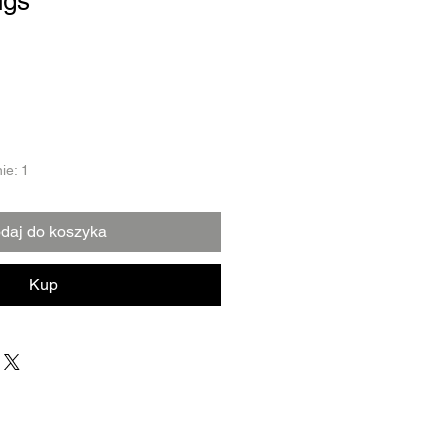
ngs
ie: 1
daj do koszyka
Kup