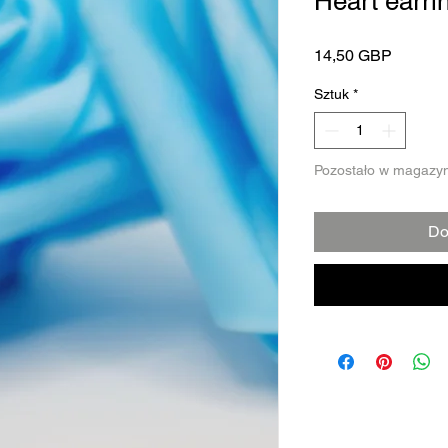
Heart earri
Cena
14,50 GBP
Sztuk
*
Pozostało w magazyn
Do