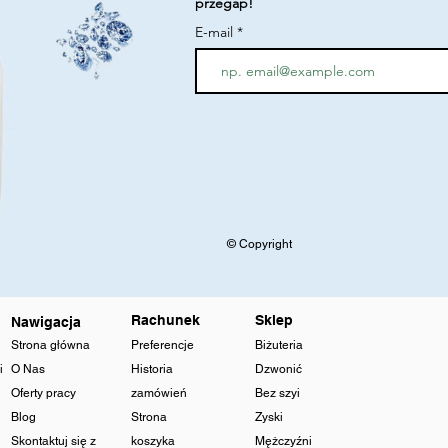
przegap!
E-mail
© Copyright
Rachunek
Sklep
Nawigacja
Strona główna
Preferencje
Biżuteria
i
O Nas
Historia
Dzwonić
Oferty pracy
zamówień
Bez szyi
Blog
Strona
Zyski
Skontaktuj się z
koszyka
Mężczyźni