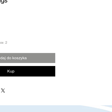
ngs
ie: 2
daj do koszyka
Kup