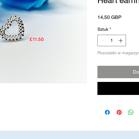
Heart earri
Cena
14,50 GBP
Sztuk
*
Pozostało w magazyn
Do