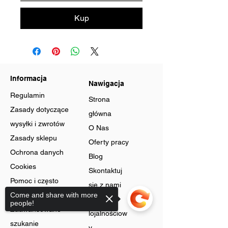
Kup
Informacja
Nawigacja
Regulamin
Strona
Zasady dotyczące
główna
wysyłki i zwrotów
O Nas
Zasady sklepu
Oferty pracy
Ochrona danych
Blog
Cookies
Skontaktuj
Pomoc i często
się z nami
zadawane pytania
Come and share with more
Program
people!
Zaawansowane
lojalnościow
szukanie
y