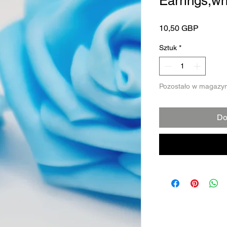
Earrings,wh
Cena
10,50 GBP
Sztuk
*
Pozostało w magazyn
Do