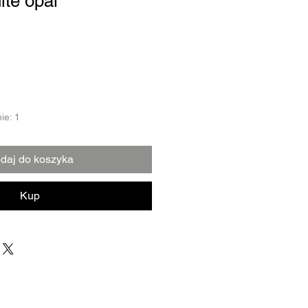
ite opal
ie: 1
daj do koszyka
Kup