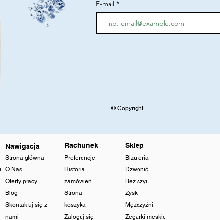
E-mail
© Copyright
Rachunek
Sklep
Nawigacja
Strona główna
Preferencje
Biżuteria
i
O Nas
Historia
Dzwonić
Oferty pracy
zamówień
Bez szyi
Blog
Strona
Zyski
Skontaktuj się z
koszyka
Mężczyźni
nami
Zaloguj się
Zegarki męskie