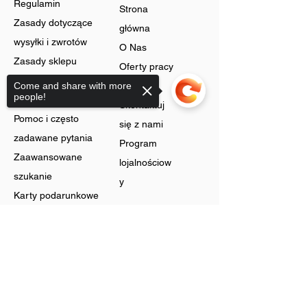
Regulamin
Strona
Zasady dotyczące
główna
wysyłki i zwrotów
O Nas
Zasady sklepu
Oferty pracy
Ochrona danych
Come and share with more
Blog
people!
Cookies
Skontaktuj
Pomoc i często
się z nami
zadawane pytania
Program
Zaawansowane
lojalnościow
szukanie
y
Karty podarunkowe
Sklep
Sorry, the checkout page does not
support sharing
Biżuteria
Rachunek
Dzwonić
Preferencje
Bez szyi
Historia