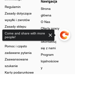
Nawigacja
Regulamin
Strona
Zasady dotyczące
główna
wysyłki i zwrotów
O Nas
Zasady sklepu
Oferty pracy
Ochrona danych
Come and share with more
Blog
people!
Cookies
Skontaktuj
Pomoc i często
się z nami
zadawane pytania
Program
Zaawansowane
lojalnościow
szukanie
y
Karty podarunkowe
Sklep
Sorry, the checkout page does not
support sharing
Biżuteria
Rachunek
Dzwonić
Preferencje