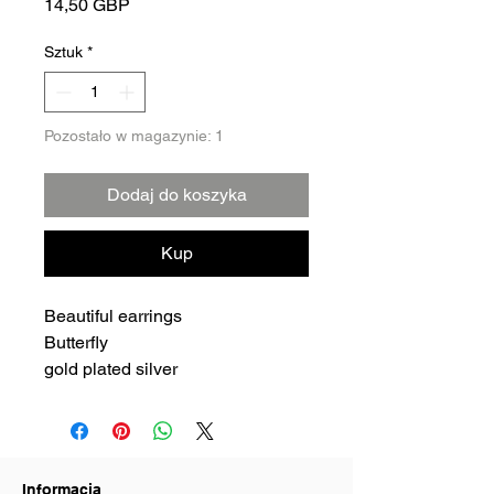
Cena
14,50 GBP
Sztuk
*
Pozostało w magazynie: 1
Dodaj do koszyka
Kup
Beautiful earrings
Butterfly
gold plated silver
Informacja