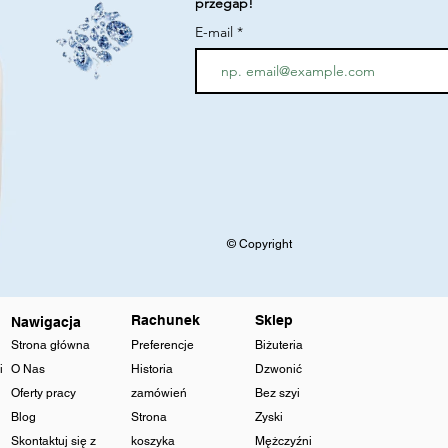
przegap!
E-mail
© Copyright
Rachunek
Sklep
Nawigacja
Strona główna
Preferencje
Biżuteria
i
O Nas
Historia
Dzwonić
Oferty pracy
zamówień
Bez szyi
Blog
Strona
Zyski
Skontaktuj się z
koszyka
Mężczyźni