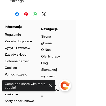
Earrings
Informacja
Nawigacja
Regulamin
Strona
Zasady dotyczące
główna
wysyłki i zwrotów
O Nas
Zasady sklepu
Oferty pracy
Ochrona danych
Blog
Cookies
Skontaktuj
Pomoc i często
się z nami
zadawane pytania
Program
Come and share with more
Zaawansowane
people!
lojalnościow
szukanie
y
Karty podarunkowe