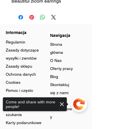
Beautiful zicorn earrings
Informacja
Nawigacja
Regulamin
Strona
Zasady dotyczące
główna
wysyłki i zwrotów
O Nas
Zasady sklepu
Oferty pracy
Ochrona danych
Blog
Cookies
Skontaktuj
Pomoc i często
się z nami
zadawane pytania
Program
Come and share with more
Zaawansowane
people!
lojalnościow
szukanie
y
Karty podarunkowe