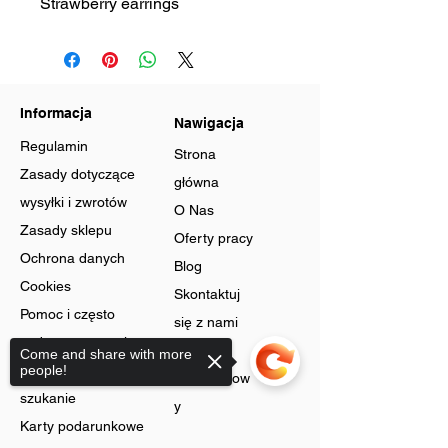
Strawberry earrings
Informacja
Nawigacja
Regulamin
Strona
Zasady dotyczące
główna
wysyłki i zwrotów
O Nas
Zasady sklepu
Oferty pracy
Ochrona danych
Blog
Cookies
Skontaktuj
Pomoc i często
się z nami
zadawane pytania
Program
Come and share with more
Zaawansowane
people!
lojalnościow
szukanie
y
Karty podarunkowe