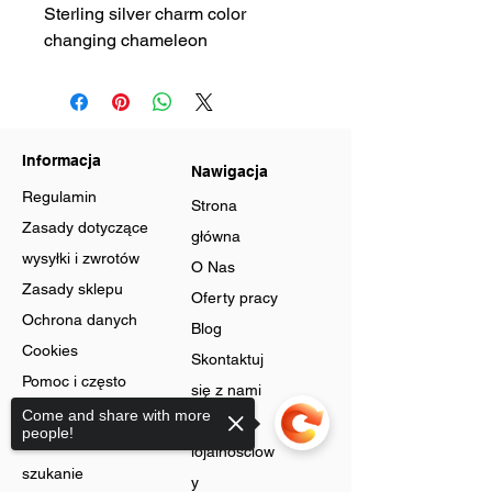
Sterling silver charm color
changing chameleon
Informacja
Nawigacja
Regulamin
Strona
Zasady dotyczące
główna
wysyłki i zwrotów
O Nas
Zasady sklepu
Oferty pracy
Ochrona danych
Blog
Cookies
Skontaktuj
Pomoc i często
się z nami
zadawane pytania
Come and share with more
Program
people!
Zaawansowane
lojalnościow
szukanie
y