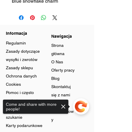
Blue snowflake charm
Informacja
Nawigacja
Regulamin
Strona
Zasady dotyczące
główna
wysyłki i zwrotów
O Nas
Zasady sklepu
Oferty pracy
Ochrona danych
Blog
Cookies
Skontaktuj
Pomoc i często
się z nami
zadawane pytania
Program
Come and share with more
Zaawansowane
people!
lojalnościow
szukanie
y
Karty podarunkowe