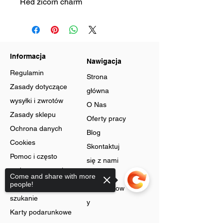
Red zicorn charm
Informacja
Nawigacja
Regulamin
Strona
Zasady dotyczące
główna
wysyłki i zwrotów
O Nas
Zasady sklepu
Oferty pracy
Ochrona danych
Blog
Cookies
Skontaktuj
Pomoc i często
się z nami
zadawane pytania
Program
Come and share with more
Zaawansowane
people!
lojalnościow
szukanie
y
Karty podarunkowe