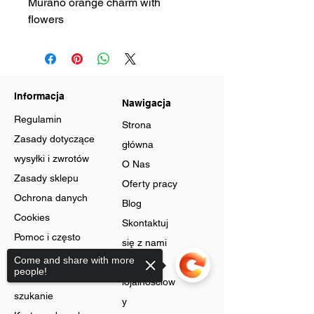
Murano orange charm with
flowers
Informacja
Nawigacja
Regulamin
Strona
Zasady dotyczące
główna
wysyłki i zwrotów
O Nas
Zasady sklepu
Oferty pracy
Ochrona danych
Blog
Cookies
Skontaktuj
Pomoc i często
się z nami
zadawane pytania
Come and share with more
Program
people!
Zaawansowane
lojalnościow
szukanie
y