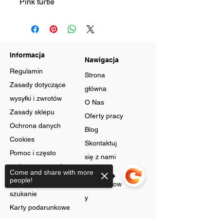
Pink turtle
Informacja
Nawigacja
Regulamin
Strona
Zasady dotyczące
główna
wysyłki i zwrotów
O Nas
Zasady sklepu
Oferty pracy
Ochrona danych
Blog
Cookies
Skontaktuj
Pomoc i często
się z nami
zadawane pytania
Program
Come and share with more
Zaawansowane
people!
lojalnościow
szukanie
y
Karty podarunkowe