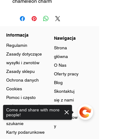
chameleon charm
Informacja
Nawigacja
Regulamin
Strona
Zasady dotyczące
główna
wysyłki i zwrotów
O Nas
Zasady sklepu
Oferty pracy
Ochrona danych
Blog
Cookies
Skontaktuj
Pomoc i często
się z nami
zadawane pytania
Program
Come and share with more
Zaawansowane
people!
lojalnościow
szukanie
y
Karty podarunkowe