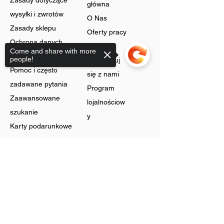
Zasady dotyczące
główna
wysyłki i zwrotów
O Nas
Zasady sklepu
Oferty pracy
Ochrona danych
Blog
Come and share with more
Cookies
people!
Skontaktuj
Pomoc i często
się z nami
zadawane pytania
Program
Zaawansowane
lojalnościow
szukanie
y
Karty podarunkowe
Sklep
Sorry, the checkout page does not
support sharing
Biżuteria
Rachunek
Dzwonić
Preferencje
Bez szyi
Historia
Zyski
zamówień