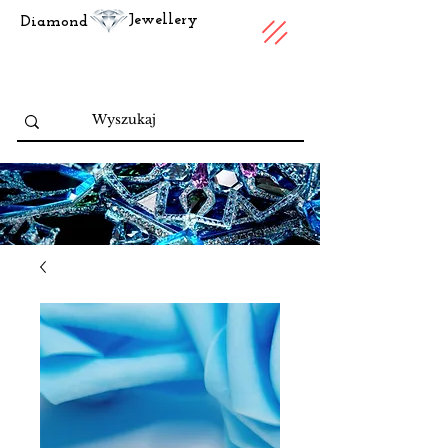
Jewellery
Diamond