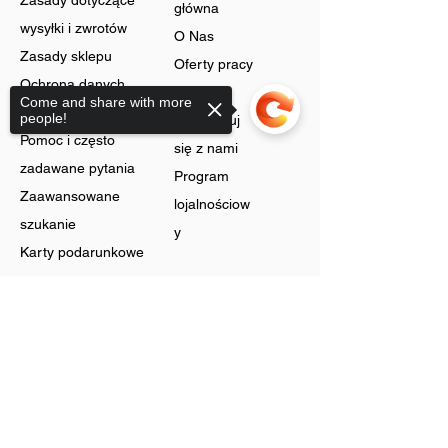
Zasady dotyczące
główna
wysyłki i zwrotów
O Nas
Zasady sklepu
Oferty pracy
Ochrona danych
Blog
Come and share with more
Cookies
people!
Skontaktuj
Pomoc i często
się z nami
zadawane pytania
Program
Zaawansowane
lojalnościow
szukanie
y
Karty podarunkowe
Sklep
Sorry, the checkout page does not
support sharing
Biżuteria
Rachunek
Dzwonić
Preferencje
Bez szyi
Historia
Zyski
zamówień