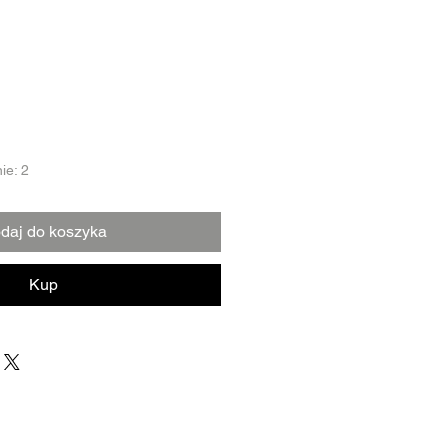
ie: 2
daj do koszyka
Kup