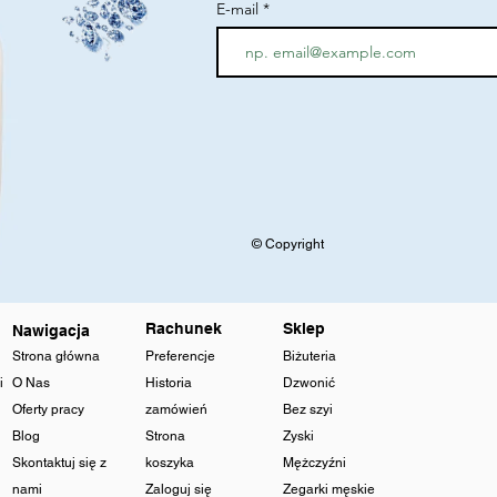
E-mail
© Copyright
Rachunek
Sklep
Nawigacja
Strona główna
Preferencje
Biżuteria
i
O Nas
Historia
Dzwonić
Oferty pracy
zamówień
Bez szyi
Blog
Strona
Zyski
Skontaktuj się z
koszyka
Mężczyźni
nami
Zaloguj się
Zegarki męskie