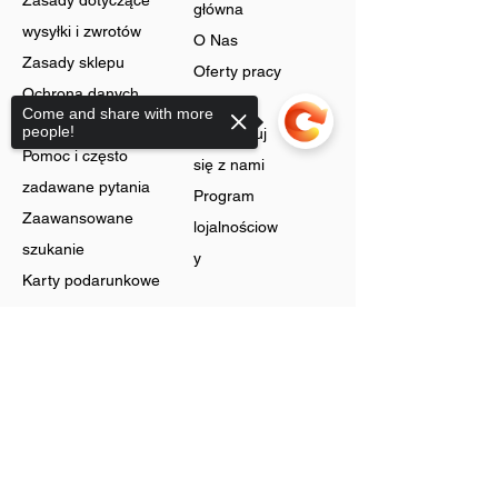
Zasady dotyczące
główna
wysyłki i zwrotów
O Nas
Zasady sklepu
Oferty pracy
Ochrona danych
Blog
Come and share with more
Cookies
people!
Skontaktuj
Pomoc i często
się z nami
zadawane pytania
Program
Zaawansowane
lojalnościow
szukanie
y
Karty podarunkowe
Sklep
Sorry, the checkout page does not
support sharing
Biżuteria
Rachunek
Dzwonić
Preferencje
Bez szyi
Historia
Zyski
zamówień