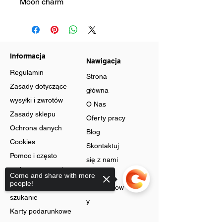
Moon charm
Informacja
Nawigacja
Regulamin
Strona
Zasady dotyczące
główna
wysyłki i zwrotów
O Nas
Zasady sklepu
Oferty pracy
Ochrona danych
Blog
Cookies
Skontaktuj
Pomoc i często
się z nami
zadawane pytania
Program
Come and share with more
Zaawansowane
people!
lojalnościow
szukanie
y
Karty podarunkowe