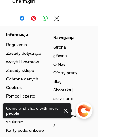
Charm,girl
Informacja
Nawigacja
Regulamin
Strona
Zasady dotyczące
główna
wysyłki i zwrotów
O Nas
Zasady sklepu
Oferty pracy
Ochrona danych
Blog
Cookies
Skontaktuj
Pomoc i często
się z nami
zadawane pytania
Program
Come and share with more
Zaawansowane
people!
lojalnościow
szukanie
y
Karty podarunkowe