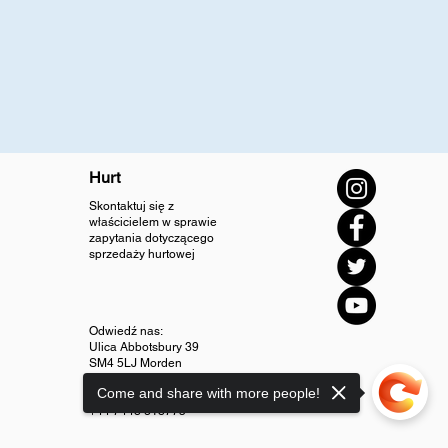
Hurt
Skontaktuj się z
właścicielem w sprawie
zapytania dotyczącego
sprzedaży hurtowej
Odwiedź nas:
Ulica Abbotsbury 39
SM4 5LJ Morden
Come and share with more people!
info@diamondjewellery.store
+44 7448 318775