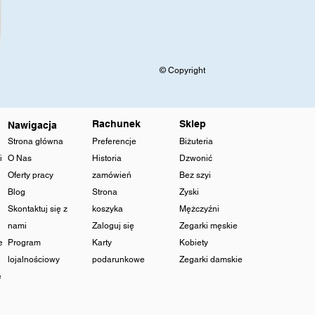
© Copyright
Rachunek
Sklep
Nawigacja
Strona główna
Preferencje
Biżuteria
i
O Nas
Historia
Dzwonić
Oferty pracy
zamówień
Bez szyi
Blog
Strona
Zyski
Skontaktuj się z
koszyka
Mężczyźni
nami
Zaloguj się
Zegarki męskie
e
Program
Karty
Kobiety
lojalnościowy
podarunkowe
Zegarki damskie
e