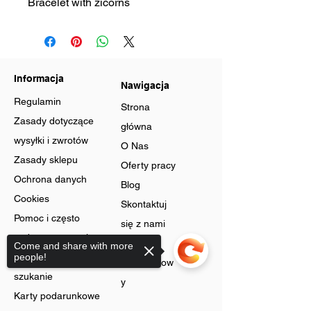
Bracelet with zicorns
Informacja
Nawigacja
Regulamin
Strona
Zasady dotyczące
główna
wysyłki i zwrotów
O Nas
Zasady sklepu
Oferty pracy
Ochrona danych
Blog
Cookies
Skontaktuj
Pomoc i często
się z nami
zadawane pytania
Program
Come and share with more
Zaawansowane
people!
lojalnościow
szukanie
y
Karty podarunkowe