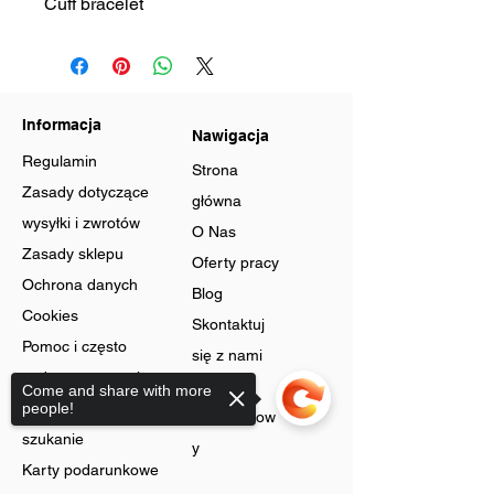
Cuff bracelet
Informacja
Nawigacja
Regulamin
Strona
Zasady dotyczące
główna
wysyłki i zwrotów
O Nas
Zasady sklepu
Oferty pracy
Ochrona danych
Blog
Cookies
Skontaktuj
Pomoc i często
się z nami
zadawane pytania
Program
Come and share with more
Zaawansowane
people!
lojalnościow
szukanie
y
Karty podarunkowe