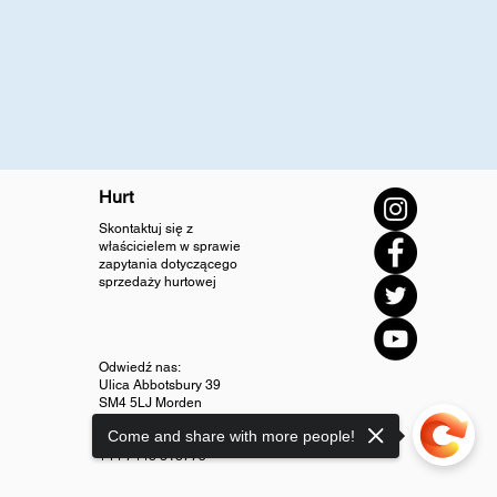
Hurt
Skontaktuj się z
właścicielem w sprawie
zapytania dotyczącego
sprzedaży hurtowej
Odwiedź nas:
Ulica Abbotsbury 39
SM4 5LJ Morden
Come and share with more people!
info@diamondjewellery.store
+44 7448 318775