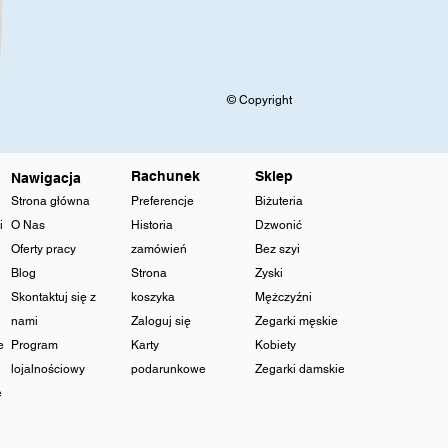
© Copyright
Rachunek
Sklep
Nawigacja
Strona główna
Preferencje
Biżuteria
i
O Nas
Historia
Dzwonić
Oferty pracy
zamówień
Bez szyi
Blog
Strona
Zyski
Skontaktuj się z
koszyka
Mężczyźni
nami
Zaloguj się
Zegarki męskie
e
Program
Karty
Kobiety
lojalnościowy
podarunkowe
Zegarki damskie
e