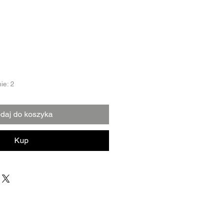
ie: 2
daj do koszyka
Kup