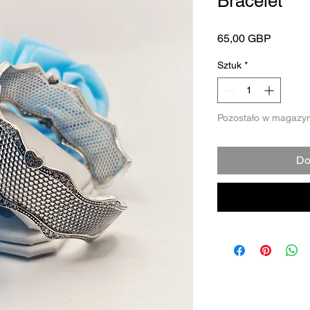
Bracelet
Cena
65,00 GBP
Sztuk
*
Pozostało w magazyn
Do