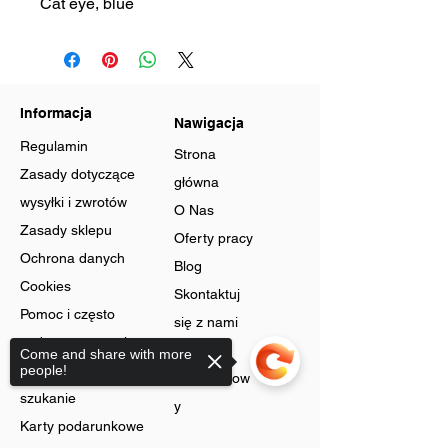
Cat eye, blue
Informacja
Nawigacja
Regulamin
Strona
Zasady dotyczące
główna
wysyłki i zwrotów
O Nas
Zasady sklepu
Oferty pracy
Ochrona danych
Blog
Cookies
Skontaktuj
Pomoc i często
się z nami
zadawane pytania
Program
Come and share with more
Zaawansowane
people!
lojalnościow
szukanie
y
Karty podarunkowe