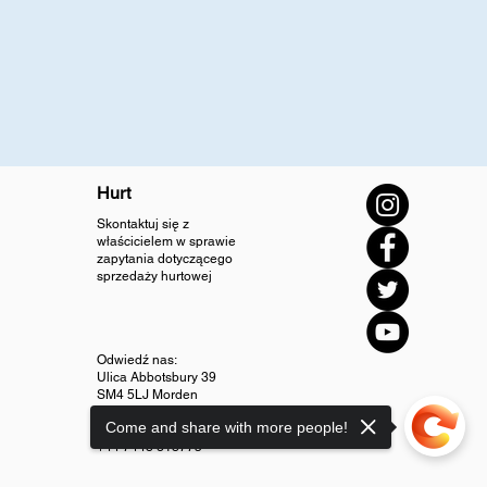
Hurt
Skontaktuj się z
właścicielem w sprawie
zapytania dotyczącego
sprzedaży hurtowej
Odwiedź nas:
Ulica Abbotsbury 39
SM4 5LJ Morden
Come and share with more people!
info@diamondjewellery.store
+44 7448 318775