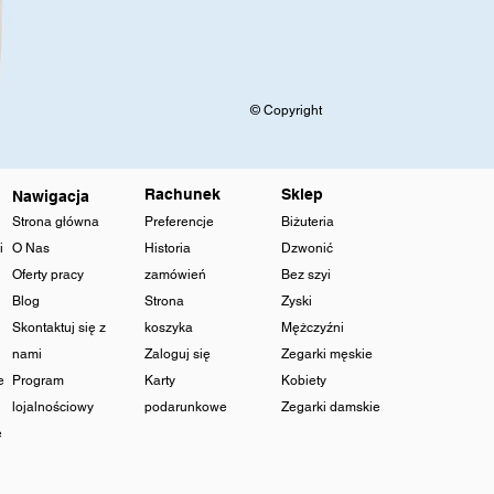
© Copyright
Rachunek
Sklep
Nawigacja
Strona główna
Preferencje
Biżuteria
i
O Nas
Historia
Dzwonić
Oferty pracy
zamówień
Bez szyi
Blog
Strona
Zyski
Skontaktuj się z
koszyka
Mężczyźni
nami
Zaloguj się
Zegarki męskie
e
Program
Karty
Kobiety
lojalnościowy
podarunkowe
Zegarki damskie
e