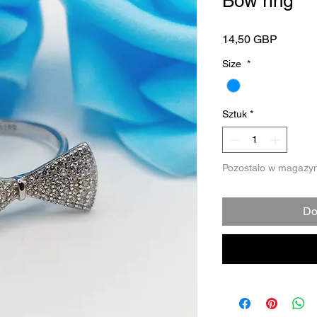
Bow ring
Cena
14,50 GBP
Size
*
Sztuk
*
Pozostało w magazyn
Do